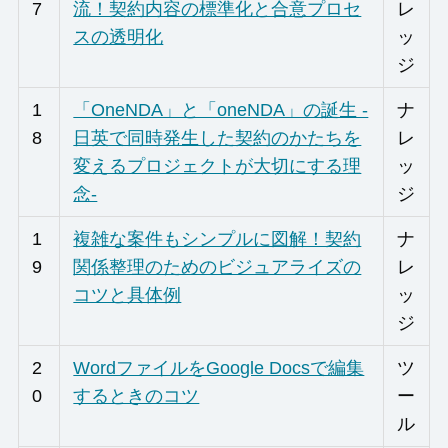
7
流！契約内容の標準化と合意プロセ
レ
スの透明化
ッ
ジ
1
「OneNDA」と「oneNDA」の誕生 -
ナ
8
日英で同時発生した契約のかたちを
レ
変えるプロジェクトが大切にする理
ッ
念-
ジ
1
複雑な案件もシンプルに図解！契約
ナ
9
関係整理のためのビジュアライズの
レ
コツと具体例
ッ
ジ
2
WordファイルをGoogle Docsで編集
ツ
0
するときのコツ
ー
ル