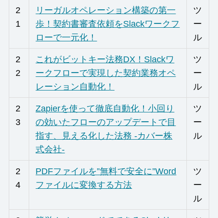
2
リーガルオペレーション構築の第一
ツ
1
歩！契約書審査依頼をSlackワークフ
ー
ローで一元化！
ル
2
これがビットキー法務DX！Slackワ
ツ
2
ークフローで実現した契約業務オペ
ー
レーション自動化！
ル
2
Zapierを使って徹底自動化！小回り
ツ
3
の効いたフローのアップデートで目
ー
指す、見える化した法務 -カバー株
ル
式会社-
2
PDFファイルを”無料で安全に”Word
ツ
4
ファイルに変換する方法
ー
ル