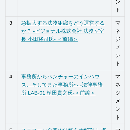
ン
ト
3
急拡大する法務組織をどう運営する
マ
か？ -ビジョナル株式会社 法務室室
ネ
長 小田将司氏- ＜前編＞
ジ
メ
ン
ト
4
事務所からベンチャーのインハウ
マ
ス、そしてまた事務所へ -法律事務
ネ
所 LAB-01 植田貴之氏-＜前編＞
ジ
メ
ン
ト