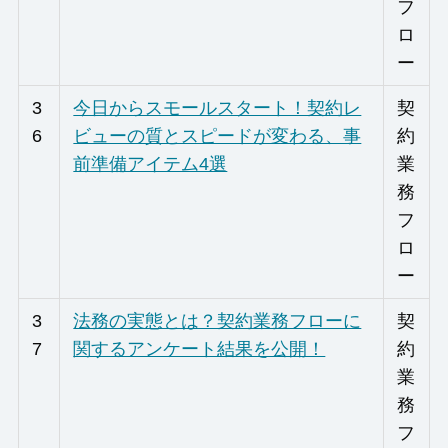
フ
ロ
ー
3
今日からスモールスタート！契約レ
契
6
ビューの質とスピードが変わる、事
約
前準備アイテム4選
業
務
フ
ロ
ー
3
法務の実態とは？契約業務フローに
契
7
関するアンケート結果を公開！
約
業
務
フ