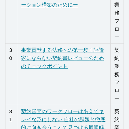
ーション構築のためにー
業
務
フ
ロ
ー
3
事業貢献する法務への第一歩！評論
契
0
家にならない契約書レビューのため
約
のチェックポイント
業
務
フ
ロ
ー
3
契約審査のワークフローはあえてキ
契
1
レイな形にしない 自社の課題と徹底
約
的に向き合うことで見つける最適解-
業