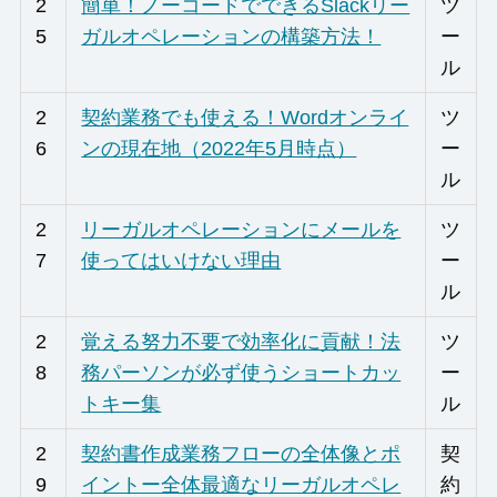
2
簡単！ノーコードでできるSlackリー
ツ
5
ガルオペレーションの構築方法！
ー
ル
2
契約業務でも使える！Wordオンライ
ツ
6
ンの現在地（2022年5月時点）
ー
ル
2
リーガルオペレーションにメールを
ツ
7
使ってはいけない理由
ー
ル
2
覚える努力不要で効率化に貢献！法
ツ
8
務パーソンが必ず使うショートカッ
ー
トキー集
ル
2
契約書作成業務フローの全体像とポ
契
9
イントー全体最適なリーガルオペレ
約