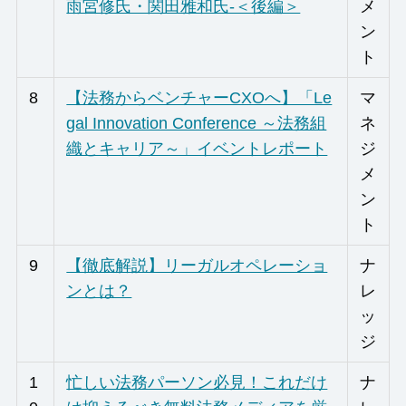
雨宮修氏・関田雅和氏-＜後編＞
メ
ン
ト
8
【法務からベンチャーCXOへ】「Le
マ
gal Innovation Conference ～法務組
ネ
織とキャリア～」イベントレポート
ジ
メ
ン
ト
9
【徹底解説】リーガルオペレーショ
ナ
ンとは？
レ
ッ
ジ
1
忙しい法務パーソン必見！これだけ
ナ