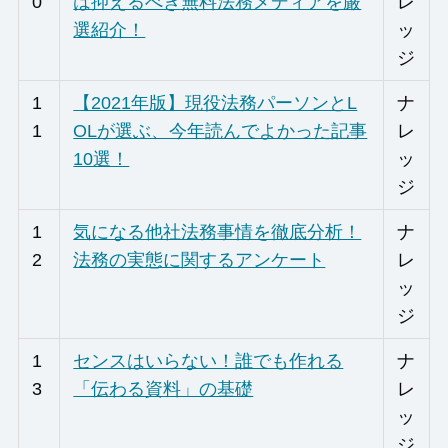
0
は抑えるべき無料法務メディアを厳
レ
選紹介！
ッ
ジ
1
【2021年版】現役法務パーソンとL
ナ
1
OLが選ぶ、今年読んでよかった記事
レ
10選！
ッ
ジ
1
気になる他社法務事情を徹底分析！
ナ
2
法務の実態に関するアンケート
レ
ッ
ジ
1
センスはいらない！誰でも作れる
ナ
3
「伝わる資料」の基礎
レ
ッ
ジ