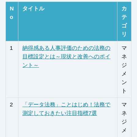
N
タイトル
カ
o
テ
ゴ
リ
1
納得感ある人事評価のための法務の
マ
目標設定とは～現状と改善へのポイ
ネ
ント～
ジ
メ
ン
ト
2
「データ法務」ことはじめ！法務で
マ
測定しておきたい注目指標7選
ネ
ジ
メ