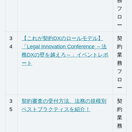
務
フ
ロ
ー
3
【これが契約DXのロールモデル】
契
4
「Legal Innovation Conference ～法
約
務DXの壁を越えろ～」イベントレポ
業
ート
務
フ
ロ
ー
3
契約審査の受付方法、法務の規模別
契
5
ベストプラクティスを紹介！
約
業
務