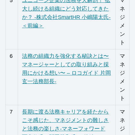
5
ユニコーン企業の法務を大解剖！ 拡
マ
大し続ける組織にどう対応してきた
ネ
か？ -株式会社SmartHR 小嶋陽太氏-
ジ
＜前編＞
メ
ン
ト
6
法務の組織力を強化する秘訣とは〜
マ
マネージャーとしての取り組みと採
ネ
用にかける想い〜 – ロコガイド 片岡
ジ
玄一法務部長-
メ
ン
ト
7
長期に渡る法務キャリアを経たから
マ
こそ感じた、マネジメントの難しさ
ネ
と法務の楽しさ-マネーフォワード
ジ