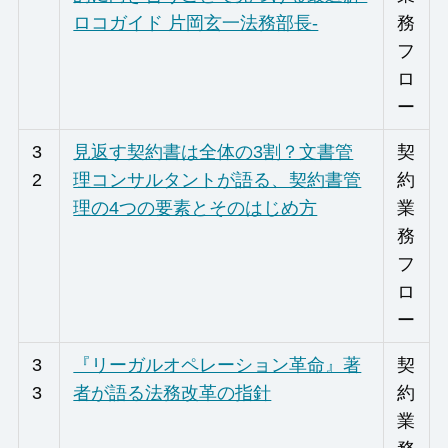
ロコガイド 片岡玄一法務部長-
務
フ
ロ
ー
3
見返す契約書は全体の3割？文書管
契
2
理コンサルタントが語る、契約書管
約
理の4つの要素とそのはじめ方
業
務
フ
ロ
ー
3
『リーガルオペレーション革命』著
契
3
者が語る法務改革の指針
約
業