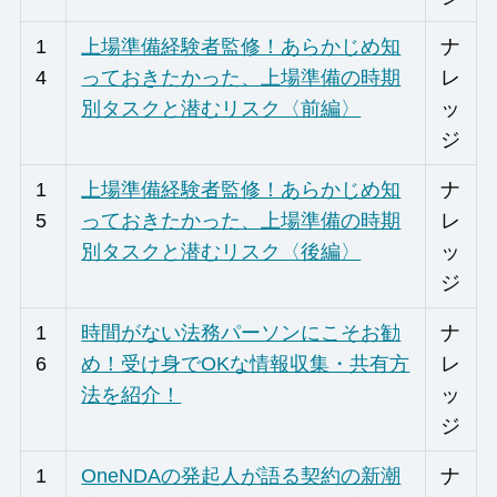
1
上場準備経験者監修！あらかじめ知
ナ
4
っておきたかった、上場準備の時期
レ
別タスクと潜むリスク〈前編〉
ッ
ジ
1
上場準備経験者監修！あらかじめ知
ナ
5
っておきたかった、上場準備の時期
レ
別タスクと潜むリスク〈後編〉
ッ
ジ
1
時間がない法務パーソンにこそお勧
ナ
6
め！受け身でOKな情報収集・共有方
レ
法を紹介！
ッ
ジ
1
OneNDAの発起人が語る契約の新潮
ナ