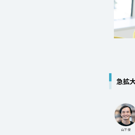
急拡
山下 俊