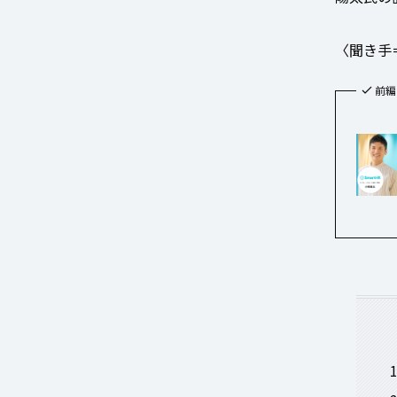
〈聞き手
前編