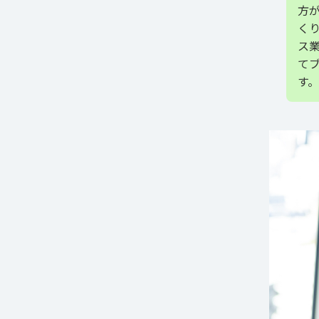
方
く
ス
て
す。