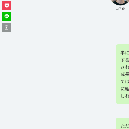
山下 俊
単
す
さ
成
て
に
し
た