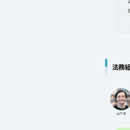
法務
山下 俊