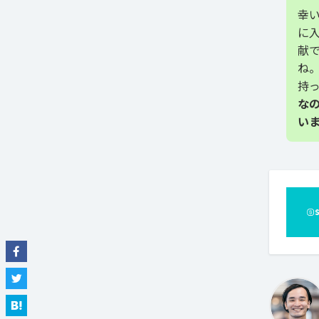
幸
に
献
ね
持
な
い