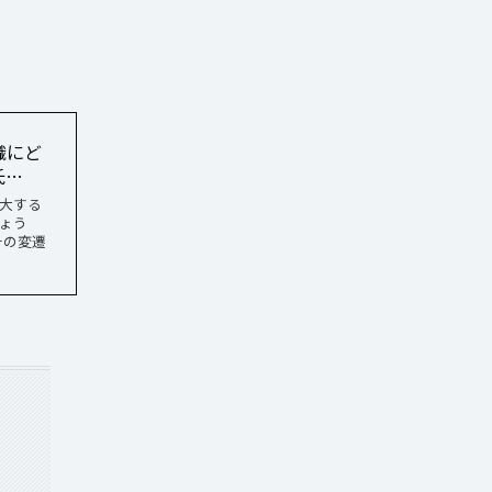
織にど
氏…
拡大する
ょう
その変遷