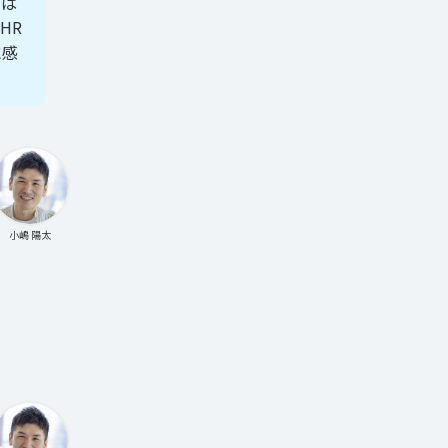
んば
HR
に感
小嶋 陽太