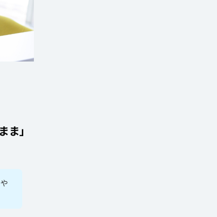
まま」
とや