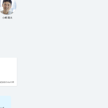
小嶋 陽太
式会社SmartHR