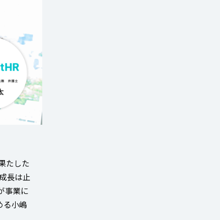
果たした
成長は止
が事業に
める小嶋