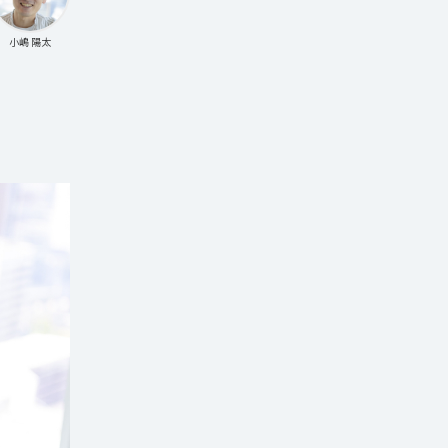
小嶋 陽太