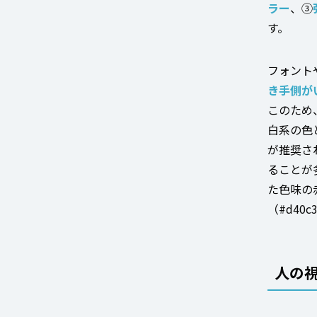
ラー
、③
す。
フォント
き手側が
このため
白系の色
が推奨さ
ることが
た色味の
（#d40
人の