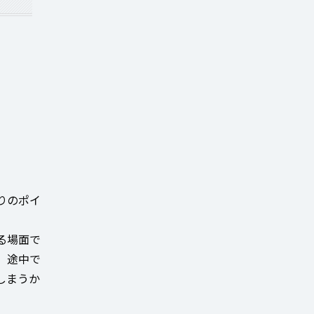
りのポイ
る場面で
、途中で
しまうか