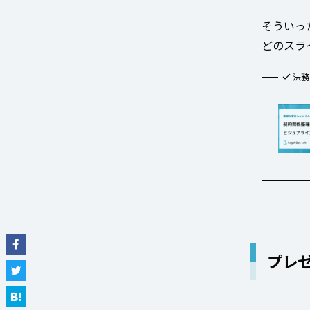
そういっ
どのスラ
法務
プレ