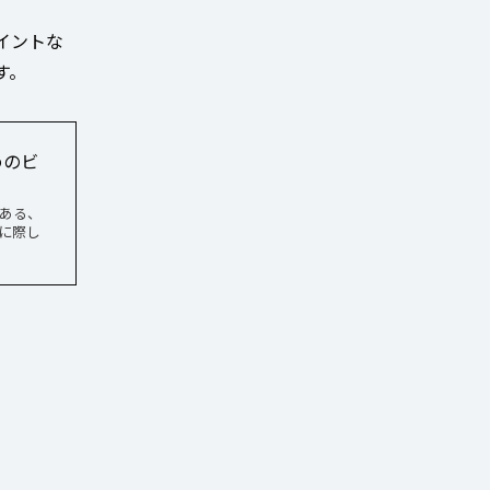
イントな
す。
めのビ
ある、
に際し