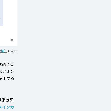
渉編）
」より
本語と英
なフォン
使用する
通常は黒
メインカ