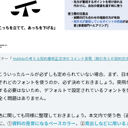
ビナー「
Hubbleの考える契約書修正交渉のコメント実務（取引先との契約交
こういったルールが必ずしも定められていない場合、まず、日
ぞれどのフォントを使うのか、必ず決めておきましょう。突飛
する必要はないため、デフォルトで設定されているフォントを
全く問題はありません。
色に関しても同様に整理しておきましょう。本文内で使う色（
に、①
資料の背景になるベースカラー
、②
見出しなどに用いる