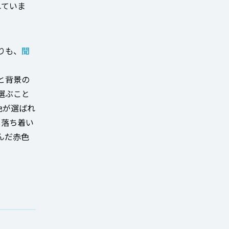
れていま
りも、
聞
と背景の
選ぶこと
色が選ばれ
し落ち着い
んだ赤色