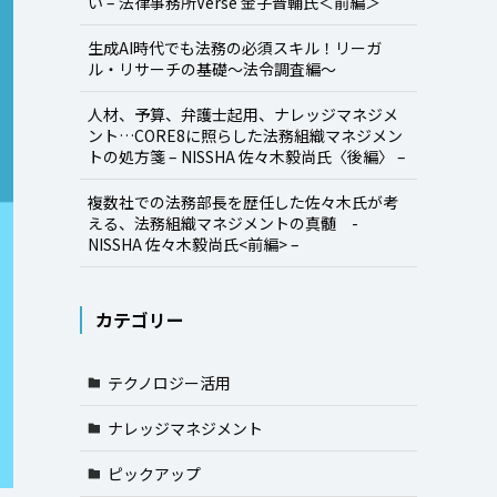
い – 法律事務所Verse 金子晋輔氏＜前編＞
生成AI時代でも法務の必須スキル！リーガ
ル・リサーチの基礎～法令調査編～
人材、予算、弁護士起用、ナレッジマネジメ
ント…CORE8に照らした法務組織マネジメン
トの処方箋 – NISSHA 佐々木毅尚氏〈後編〉 –
複数社での法務部長を歴任した佐々木氏が考
える、法務組織マネジメントの真髄 -
NISSHA 佐々木毅尚氏<前編> –
カテゴリー
テクノロジー活用
ナレッジマネジメント
ピックアップ