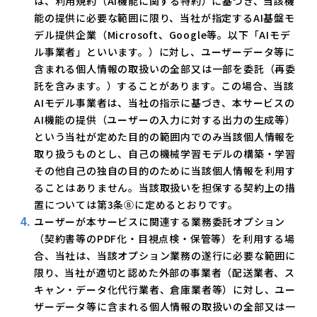
は、利用規約（AI機能に関する特約）に基づき、当該機
能の提供に必要な範囲に限り、当社が指定するAI基盤モ
デル提供企業（Microsoft、Google等。以下「AIモデ
ル事業者」といいます。）に対し、ユーザーデータ等に
含まれる個人情報の取扱いの全部又は一部を委託（再委
託を含みます。）することがあります。この場合、当該
AIモデル事業者は、当社の指示に基づき、本サービスの
AI機能の提供（ユーザーの入力に対する出力の生成等）
という当社が定めた目的の範囲内でのみ当該個人情報を
取り扱うものとし、自己の機械学習モデルの構築・学習
その他自己の独自の目的のために当該個人情報を利用す
ることはありません。当該取扱いを担保する契約上の措
置については第3条⑧に定めるとおりです。
ユーザーが本サービスに関連する業務委託オプション
（契約書等のPDF化・目視点検・保管等）を利用する場
合、当社は、当該オプション業務の遂行に必要な範囲に
限り、当社が適切と認めた外部の事業者（配送業者、ス
キャン・データ化代行業者、倉庫業者等）に対し、ユー
ザーデータ等に含まれる個人情報の取扱いの全部又は一