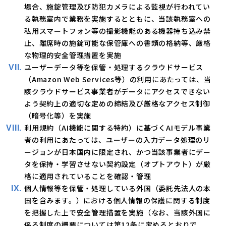
場合、施錠管理及び防犯カメラによる監視が行われてい
る執務室内で業務を実施するとともに、当該執務室への
私用スマートフォン等の撮影機能のある機器持ち込み禁
止、離席時の施錠可能な保管庫への書類の格納等、厳格
な物理的安全管理措置を実施
ユーザーデータ等を保管・処理するクラウドサービス
（Amazon Web Services等）の利用にあたっては、当
該クラウドサービス事業者がデータにアクセスできない
よう契約上の適切な定めの締結及び厳格なアクセス制御
（暗号化等）を実施
利用規約（AI機能に関する特約）に基づくAIモデル事業
者の利用にあたっては、ユーザーの入力データ処理のリ
ージョンが日本国内に限定され、かつ当該事業者にデー
タを保持・学習させない契約設定（オプトアウト）が厳
格に適用されていることを確認・管理
個人情報等を保管・処理している外国（委託先法人の本
国を含みます。）における個人情報の保護に関する制度
を把握した上で安全管理措置を実施（なお、当該外国に
係る制度の概要については第12条に定めるとおりで