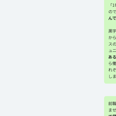
「
の
ん
黒
か
ス
ュ
あ
ら
れ
し
前
ま