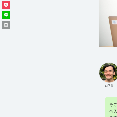
山下 俊
そ
へ