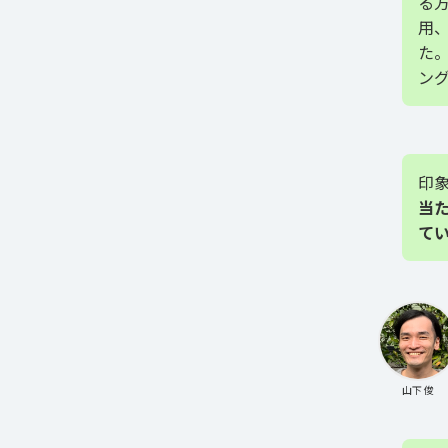
る
用
た
ン
印
当
て
山下 俊