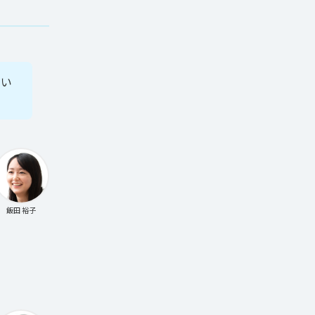
てい
飯田 裕子