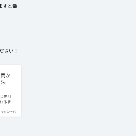
ますと幸
ください！
質問か
｜法
は先月
れるま
note（ノート）