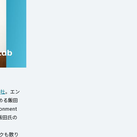
会社
。エン
める飯田
nment
飯田氏の
ンクも散り