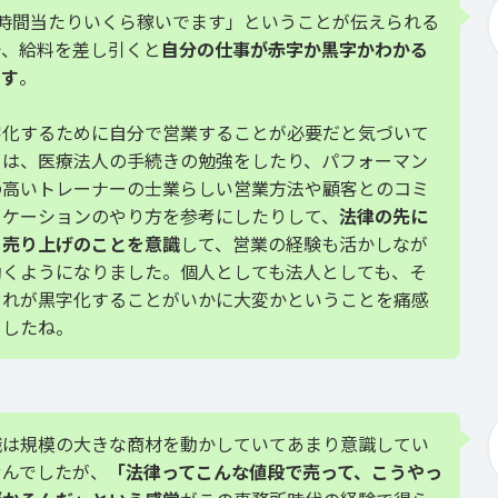
1時間当たりいくら稼いでます」ということが伝えられる
で、給料を差し引くと
自分の仕事が赤字か黒字かわかる
です
。
字化するために自分で営業することが必要だと気づいて
らは、医療法人の手続きの勉強をしたり、パフォーマン
の高いトレーナーの士業らしい営業方法や顧客とのコミ
ニケーションのやり方を参考にしたりして、
法律の先に
る売り上げのことを意識
して、営業の経験も活かしなが
働くようになりました。個人としても法人としても、そ
ぞれが黒字化することがいかに大変かということを痛感
ましたね。
職は規模の大きな商材を動かしていてあまり意識してい
せんでしたが、
「法律ってこんな値段で売って、こうやっ