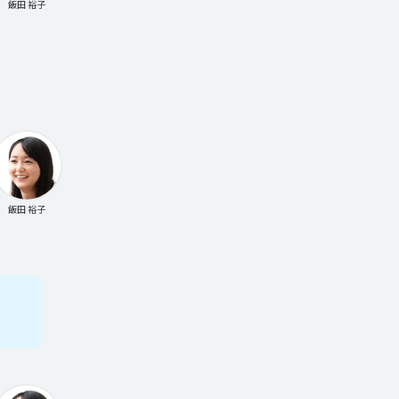
飯田 裕子
飯田 裕子
す