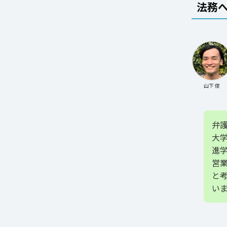
法務
山下 俊
弁
大
進学
営
と
い