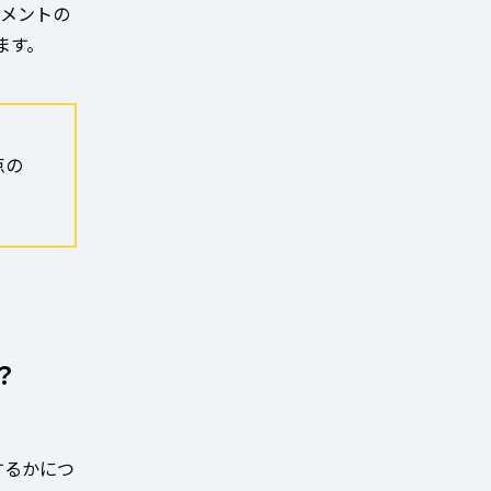
ュメントの
ます。
点の
？
集するかにつ