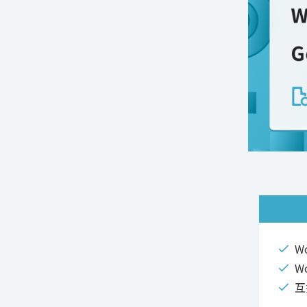
W
W
互