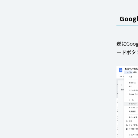
Goo
逆にGoo
ードボタ