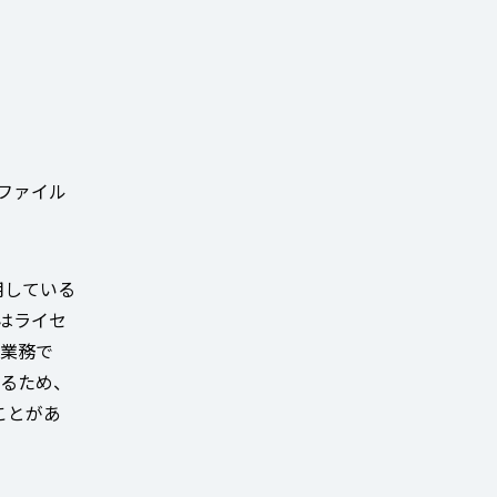
dファイル
利用している
門はライセ
る業務で
するため、
ことがあ