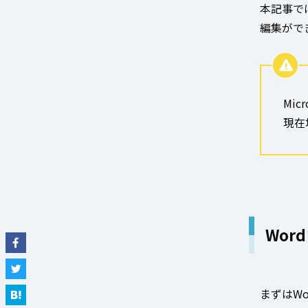
本記事では
編集がで
Mi
現在
Wor
まずはWo