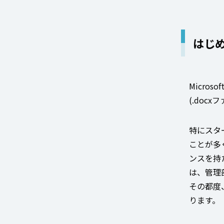
はじ
Micro
(.doc
特にスター
ことが多く
ンスを持
は、管理部
その都度
ります。