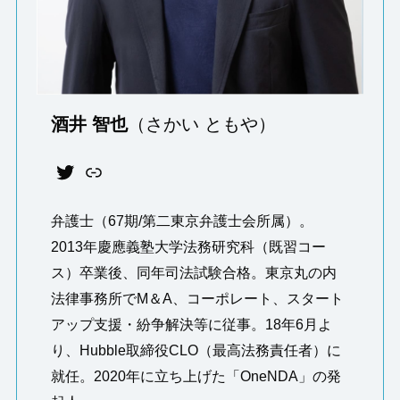
酒井 智也
（さかい ともや）
Twitter
note
弁護士（67期/第二東京弁護士会所属）。
2013年慶應義塾⼤学法務研究科（既習コー
ス）卒業後、同年司法試験合格。東京丸の内
法律事務所でM＆A、コーポレート、スタート
アップ支援・紛争解決等に従事。18年6⽉よ
り、Hubble取締役CLO（最高法務責任者）に
就任。2020年に立ち上げた「OneNDA」の発