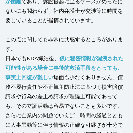
が困難
であり、訴訟提起に至るケースがめったに
ないにも関わらず、社内弁護士が交渉等に時間を
要していることが指摘されています。
この点に関しても非常に共感するところがありま
す。
日本でもNDA締結後、
仮に秘密情報が漏洩された
可能性がある場合に事後的救済手段をとっても、
事実上回復が難しい
場面も少なくありません。債
務不履行責任や不正競争防止法に基づく損害賠償
請求や行為の差止め請求が理論上可能であって
も、その立証活動は容易でないことも多いです。
さらに企業内の問題でいえば、時間の経過ととも
に人事異動等に伴う情報の正確な引継ぎが十分で