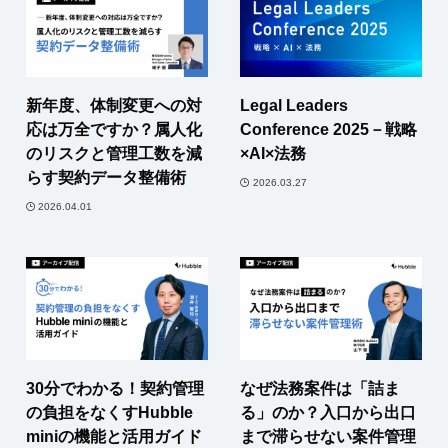
新年度、体制変更への対
Legal Leaders
応は万全ですか？属人化
Conference 2025－戦略
のリスクと管理工数を減
×AI×法務
らす契約データ整備術
2026.03.27
2026.04.01
30分でわかる！契約管理
なぜ法務案件は「詰ま
の負担をなくすHubble
る」のか？入口から出口
miniの機能と活用ガイド
まで滞らせない案件管理