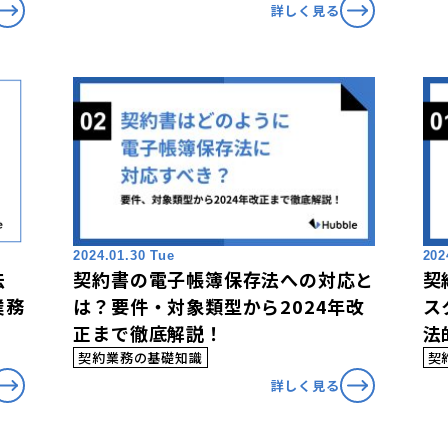
詳しく見る
2024.01.30 Tue
202
法
契約書の電子帳簿保存法への対応と
契
業務
は？要件・対象類型から2024年改
ス
正まで徹底解説！
法
契約業務の基礎知識
契
詳しく見る