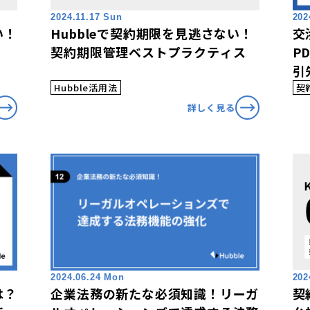
2024.11.17 Sun
202
い！
Hubbleで契約期限を見逃さない！
交
契約期限管理ベストプラクティス
P
引
ラ
Hubble活用法
契
ら
詳しく見る
2024.06.24 Mon
202
は？
企業法務の新たな必須知識！リーガ
契