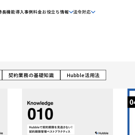
特長
機能
導入事例
料金
お役立ち情報
法令対応
契約業務の基礎知識
Hubble活用法