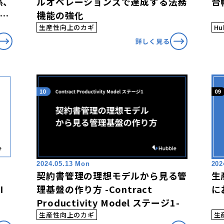
係、
ルオペレーションズで達成する法務
台
り
機能の強化
生産性向上のカギ
Hu
詳しく見る
2024.05.13 Mon
202
契約書管理の理想モデルから見る管
生
I
理基盤の作り方 -Contract
に
Productivity Model ステージ1-
生産性向上のカギ
生