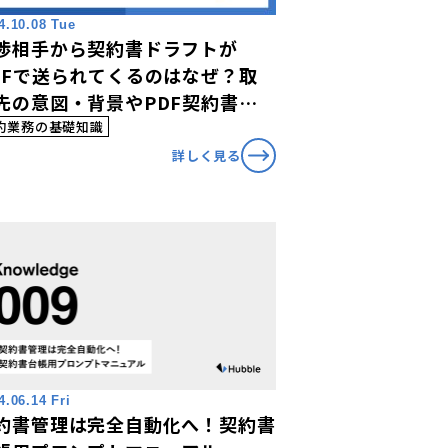
4.10.08 Tue
渉相手から契約書ドラフトが
DFで送られてくるのはなぜ？取
先の意図・背景やPDF契約書ド
フトをWord化する際の注意点か
約業務の基礎知識
対処法まで徹底解説！
詳しく見る
4.06.14 Fri
約書管理は完全自動化へ！契約書