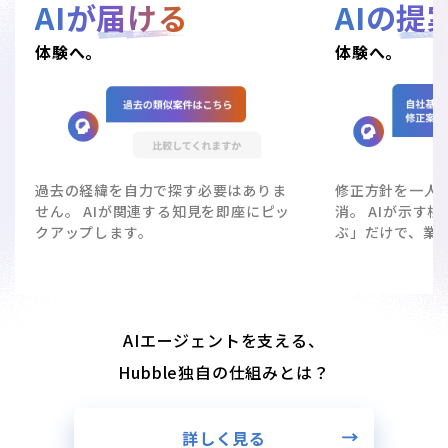
AIが
届ける
AIの
提
体験へ。
体験へ。
過去の経緯を自力で探す必要はありま
修正方針を一人
せん。 AIが関連する知見を即座にピッ
消。 AIが示す
クアップします。
ぶ」だけで、業
AIエージェントを支える、
Hubble独自の仕組みとは？
詳しく見る