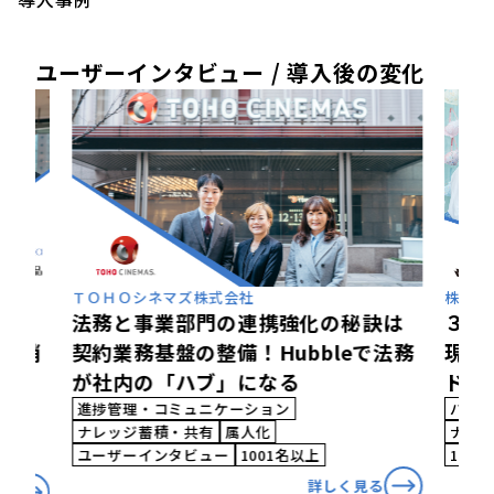
ユーザーインタビュー / 導入後の変化
株式会社ワコールホールディングス
日本軽
訣は
３部署の連携強化で全体最適を実
効果
で法務
現！組織力を高め契約業務のスピー
を実
ドを加速
デー
バージョン管理
進捗管理・コミュニケーション
バー
ナレッジ蓄積・共有
ユーザーインタビュー
検索
1001名以上
る
詳しく見る