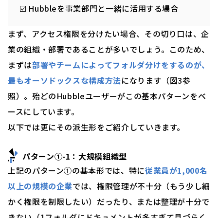
☑️ Hubbleを事業部門と一緒に活用する場合
まず、アクセス権限を分けたい場合、その切り口は、企
業の組織・部署であることが多いでしょう。このため、
まずは
部署やチームによってフォルダ分けをするのが、
最もオーソドックスな構成方法
になります（図3参
照）。殆どのHubbleユーザーがこの基本パターンをベ
ースにしています。
以下では更にその派生形をご紹介していきます。
パターン①-1：大規模組織型
上記のパターン①の基本形では、特に
従業員が1,000名
以上の規模の企業
では、権限管理が不十分（もう少し細
かく権限を制限したい）だったり、または整理が十分で
きない（1フォルダにドキュメントが多すぎて見づらく