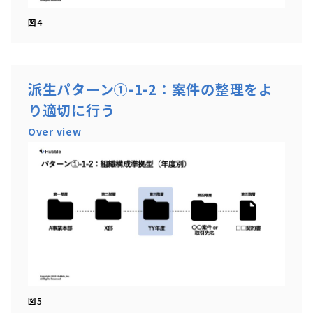
図4
派生パターン①-1-2：案件の整理をよ
り適切に行う
Over view
図5