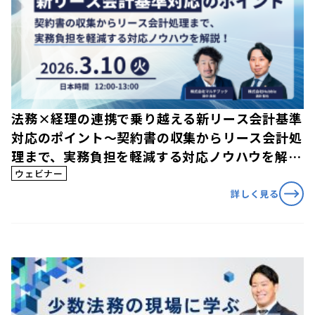
法務×経理の連携で乗り越える新リース会計基準
対応のポイント〜契約書の収集からリース会計処
理まで、実務負担を軽減する対応ノウハウを解
説！
ウェビナー
詳しく見る