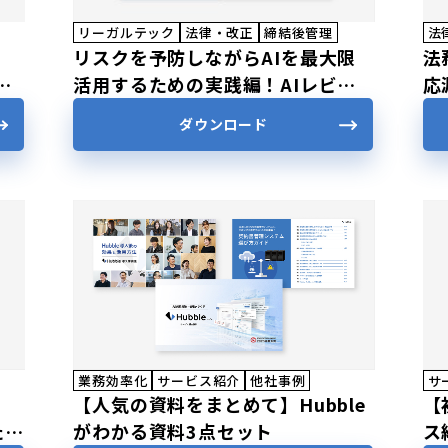
リーガルテック
法律・改正
締結後管理
法
。
リスクを予防しながらAIを最大限
法
手
活用するための実践編！AIレビュ
応
ンプ
ー・契約管理システム選び方ガイド
対
ダウンロード
課題
業務効率化
サービス紹介
他社事例
サ
【人気の資料をまとめて】Hubble
【
たち
がわかる資料3点セット
ス