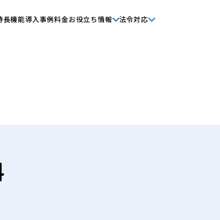
特長
機能
導入事例
料金
お役立ち情報
法令対応
料