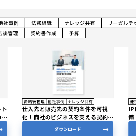
他社事例
法務組織
ナレッジ共有
リーガルテ
結後管理
契約書作成
予算
締結後管理
他社事例
ナレッジ共有
他
ート
仕入先と販売先の契約条件を可視
I
の利
化！商社のビジネスを支える契約管
備
理体制の構築
ト
ダウンロード
用