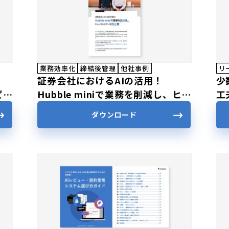
業務効率化
締結後管理
他社事例
リ
証券会社におけるAIの活用！
少
ピー
Hubble miniで業務を削減し、ヒュ
工
ーマンエラーを防止
タ
ダウンロード