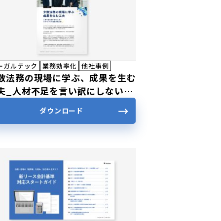
ーガルテック
業務効率化
他社事例
数法務の現場に学ぶ、成果を生む
夫_人材不足を言い訳にしないス
ートアップ法務が集う夜
ダウンロード