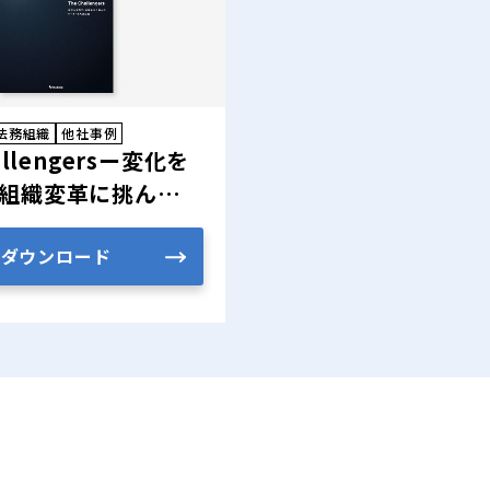
法務組織
他社事例
allengersー変化を
組織変革に挑んだリ
ちの記録
ダウンロード