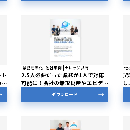
業務効率化
他社事例
ナレッジ共有
他
ート
2.5人必要だった業務が1人で対応
契
の利
可能に！会社の無形財産やエビデン
し
スの保全と全体最適を両立
見
ダウンロード
を