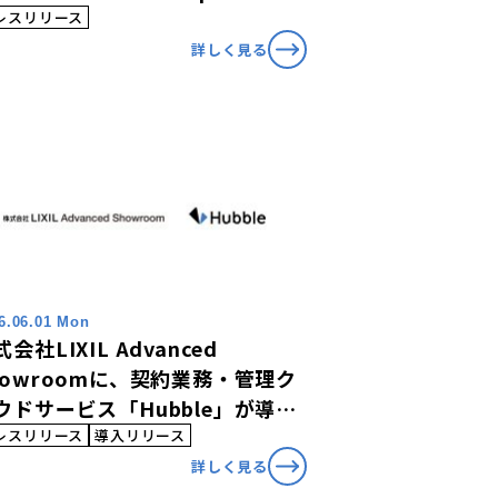
026」に選出
レスリリース
詳しく見る
6.06.01 Mon
会社LIXIL Advanced
howroomに、契約業務・管理ク
ウドサービス「Hubble」が導入
れました
レスリリース
導入リリース
詳しく見る