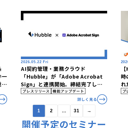
2026.05.22 Fri
202
条
AI契約管理・業務クラウド
【
件一
「Hubble」が「Adobe Acrobat
時
達・
Sign」と連携開始。締結完了した
れ
あら
契約書の自動取り込みにより、シー
式
プレスリリース
機能アップデート
プ
条件
ムレスな契約管理と電子帳簿保存法
「
詳しく見る
への一元的な対応を実現
1
2
…
31
→
開催予定のセミナー