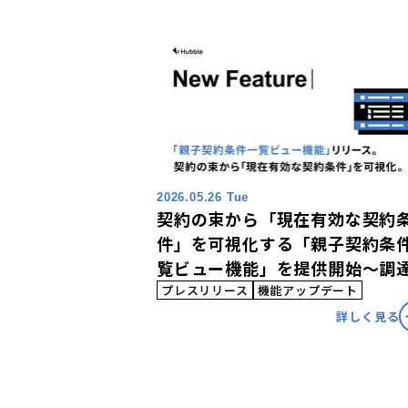
2026.05.26 Tue
契約の束から「現在有効な契約
件」を可視化する「親子契約条
覧ビュー機能」を提供開始〜調
業務委託・テナント管理など、
プレスリリース
機能アップデート
ゆる長期契約の条件変遷と有効
詳しく見る
を一元管理〜