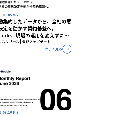
6.08.05 Wed
動集約したデータから、全社の意
決定を動かす契約基盤へ。
ubble、現場の運用を変えずにガ
ナンスとBCPを強化する「外部
レスリリース
機能アップデート
PI・Webhook連携機能」を提供
詳しく見る
始
6.07.10 Fri