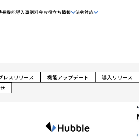
特長
機能
導入事例
料金
お役立ち情報
法令対応
プレスリリース
機能アップデート
導入リリース
らせ