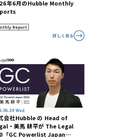
26年6月のHubble Monthly
ports
nthly Report
詳しく見る
6.06.24 Wed
会社Hubble の Head of
gal・美馬 耕平が The Legal
0「GC Powerlist Japan