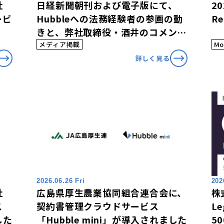
社
日経新聞朝刊および電子版にて、
20
ービ
Hubbleへの法務経験者の参画の動
Re
きと、弊社取締役・酒井のコメント
が掲載されました。
メディア掲載
Mo
詳しく見る
2026.06.26 Fri
202
社
広島県厚生農業協同組合連合会に、
株式
ス
契約書管理クラウドサービス
Le
した
「Hubble mini」が導入されました
50