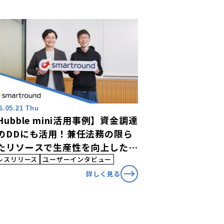
6.05.21 Thu
Hubble mini活用事例】資金調達
のDDにも活用！兼任法務の限ら
たリソースで生産性を向上した株
会社スマートラウンドの
レスリリース
ユーザーインタビュー
Hubble mini」活用事例を公開
詳しく見る