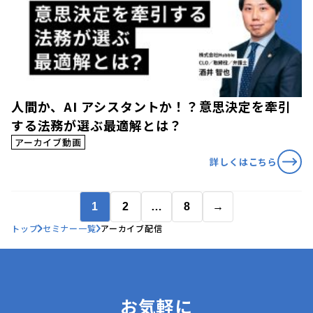
人間か、AI アシスタントか！？意思決定を牽引
する法務が選ぶ最適解とは？
アーカイブ動画
詳しくはこちら
1
2
…
8
→
トップ
セミナー一覧
アーカイブ配信
お気軽に