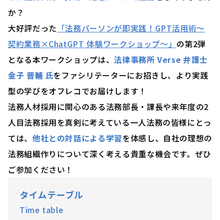
か？
大好評だった
「法務パーソンが即実践！GPT活用術～
契約業務×ChatGPT 体験ワークショップ～」
の第2弾
となる本ワークショップは、
法律事務所 Verse 弁護士
金子 晋輔 氏
をファシリテーターにお招きし、より実践
型の学びをオフレコでお届けします！
法務人材採用に関心のある法務部長・課長や来年度の2
人目法務採用を真剣に考えている一人法務の皆様にとっ
ては、
他社との対話による学習
を体感し、自社の理想の
法務組織作りについて深く考える貴重な機会です。ぜひ
ご参加ください！
タイムテーブル
Time table