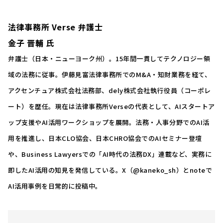
法律事務所 Verse
弁護士
金子 晋輔 氏
弁護士（日本・ニューヨーク州）。15年間一貫してテクノロジー領
域の法務に従事。伊藤見富法律事務所でのM&A・知財業務を経て、
アクセンチュア株式会社法務部、dely株式会社執行役員（コーポレ
ート）を歴任。現在は法律事務所Verseの代表として、AIスタートア
ップ支援やAI活用ワークショップを展開。法務・人事分野でのAI活
用を推進し、日本CLO協会、日本CHRO協会でのAIセミナー登壇
や、Business Lawyersでの「AI時代の法務DX」連載など、実務に
即したAI活用の知見を発信している。X（@kaneko_sh）とnoteで
AI活用事例を日常的に投稿中。