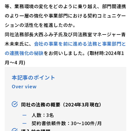
等、業務環境の変化をどのように乗り越え、
部門間連携
のより一層の強化や事業部門における契約コミュニケー
ションの活性化を推進
したのか。
同社法務部長大西ふみ子氏及び同法務室マネージャー青
木未来氏に、
会社の事業を前に進める法務と事業部門と
の連携強化の秘訣
をお伺いしました。(取材時:2024年1
月～4 月)
本記事のポイント
Over view
同社の法務の概要（2024年3月現在）
人数：3名
契約書依頼件数：30～100件/月