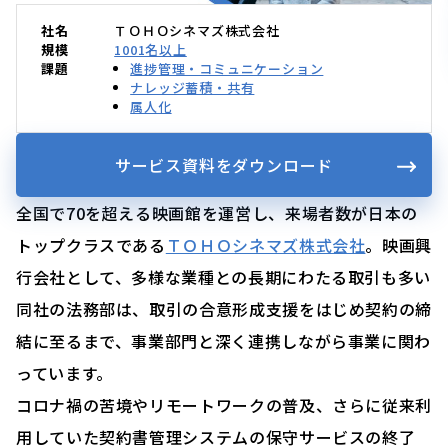
社名
ＴＯＨＯシネマズ株式会社
規模
1001名以上
課題
進捗管理・コミュニケーション
ナレッジ蓄積・共有
属人化
サービス資料をダウンロード
全国で70を超える映画館を運営し、来場者数が日本の
トップクラスである
ＴＯＨＯシネマズ株式会社
。映画興
行会社として、多様な業種との長期にわたる取引も多い
同社の法務部は、取引の合意形成支援をはじめ契約の締
結に至るまで、事業部門と深く連携しながら事業に関わ
っています。
コロナ禍の苦境やリモートワークの普及、さらに従来利
用していた契約書管理システムの保守サービスの終了