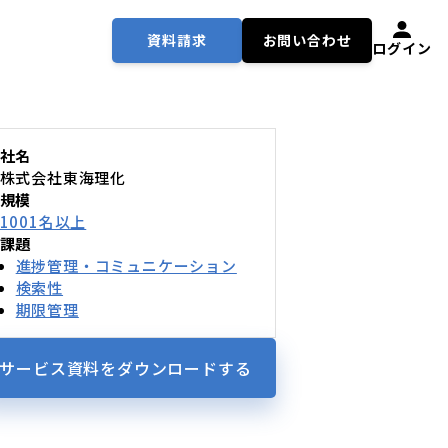
資料請求
お問い合わせ
ログイン
社名
株式会社東海理化
規模
1001名以上
課題
進捗管理・コミュニケーション
検索性
期限管理
サービス資料を
ダウンロードする