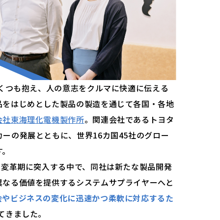
いくつも抱え、人の意志をクルマに快適に伝える
品をはじめとした製品の製造を通じて各国・各地
会社東海理化電機製作所
。関連会社であるトヨタ
ーの発展とともに、世界16カ国45社のグロー
す。
の変革期に突入する中で、同社は新たな製品開発
異なる価値を提供するシステムサプライヤーへと
会やビジネスの変化に迅速かつ柔軟に対応するた
てきました。