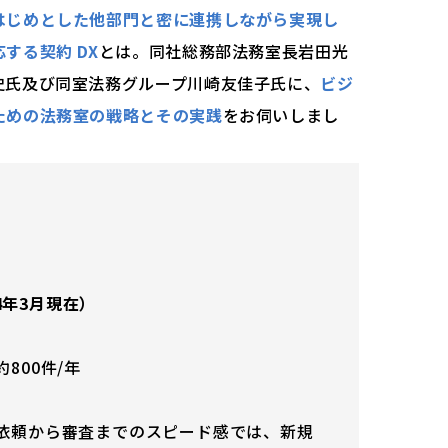
はじめとした他部門と密に連携しながら実現し
する契約 DX
とは。同社総務部法務室長岩田光
史氏及び同室法務グループ川崎友佳子氏に、
ビジ
ための法務室の戦略とその実践
をお伺いしまし
4年3月現在）
800件/年
依頼から審査までのスピード感では、新規