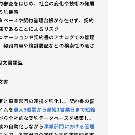
約審査をはじめ、社会の変化や技術の発展
る危機感
タベースや契約管理台帳が存在せず、契約
様であることによるリスク
ニケーションや契約書のアナログでの管理
、契約内容や検討履歴などの検索性の悪さ
利用文書類型
文書
室と事業部門の連携を強化
し、
契約書の審
イムを
最大3週間から最短1営業日まで短縮
がら全社的な契約データベースを構築
し、
成の自動化しながら
事業部門における管理
ことで、各部門での適切な契約書管理を実