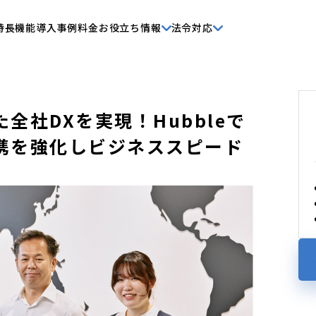
特長
機能
導入事例
料金
お役立ち情報
法令対応
全社DXを実現！Hubbleで
携を強化しビジネススピード