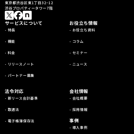
東京都渋谷区東1丁目32−12
渋谷プロパティータワー7階
サービスについて
お役立ち情報
- 特長
- お役立ち資料
- 機能
- コラム
- 料金
- セミナー
- リリースノート
- ニュース
- パートナー募集
法令対応
会社情報
- 新リース会計基準
- 会社概要
- 取適法
- 採用情報
事例
- 電子帳簿保存法
- 導入事例