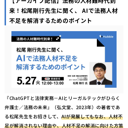
【アーカイブ配信】
法務の人材難時代到
来！松尾剛行先生に聞く、 AIで法務人材
不足を解消するためのポイント
『ChatGPTと法律実務－AIとリーガルテックがひらく
弁護士／法務の未来』（弘文堂、2023年）の著者であ
る松尾先生をお招きして、
AIが発展してもなお、人材不
足が解消されない理由や、人材不足の解消に向けた方策