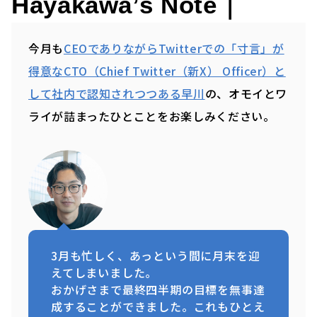
Hayakawa’s Note｜
今月も
CEOでありながらTwitterでの「寸言」が
得意なCTO（Chief Twitter（新X） Officer）と
して社内で認知されつつある早川
の、オモイとワ
ライが詰まったひとことをお楽しみください。
3月も忙しく、あっという間に月末を迎
えてしまいました。
おかげさまで最終四半期の目標を無事達
成することができました。これもひとえ