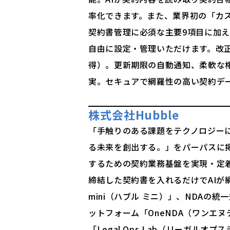
率化できます。また、業界初の「カス
契約書管理に必須な主要9項目に加
自由に設定・管理いただけます。改正
得）。更新期限の自動通知、柔軟な
実。セキュアで網羅性の高い契約デ
株式会社Hubble
「手触りのある課題をテクノロジー
る未来を創出する。」をパーパスに
するための契約業務基盤を実現・定着
締結した契約書を入れるだけでAIが網
mini（ハブル ミニ）」、NDAの
ットフォーム「OneNDA（ワンエ
「Legal Ops Lab（リーガルオ