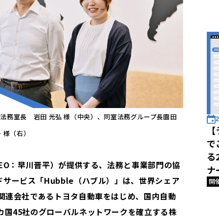
法務室長 岩田 光弘 様（中央）、同室法務グループ長園田
2
【
 様（右）
で
る
、CEO：早川晋平）が提供する、法務と事業部門の協
ナ
サービス「Hubble（ハブル）」は、世界シェア
開
、関連会社であるトヨタ自動車をはじめ、国内自動
カ国45社のグローバルネットワークを確立する株