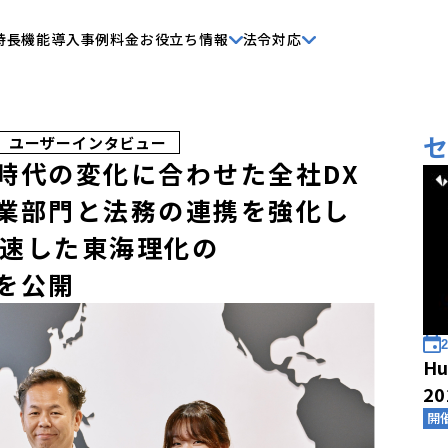
特長
機能
導入事例
料金
お役立ち情報
法令対応
ユーザーインタビュー
】時代の変化に合わせた全社DX
事業部門と法務の連携を強化し
速した東海理化の
例を公開
2
Hu
2
開