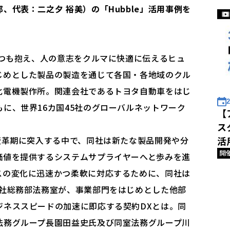
、代表：二之夕 裕美）の「Hubble」活用事例を
くつも抱え、人の意志をクルマに快適に伝えるヒュ
じめとした製品の製造を通じて各国・各地域のクル
化電機製作所。関連会社であるトヨタ自動車をはじ
2
に、世界16カ国45社のグローバルネットワーク
【
ス
変革期に突入する中で、同社は新たな製品開発や分
活
開
価値を提供するシステムサプライヤーへと歩みを進
スの変化に迅速かつ柔軟に対応するために、同社は
同社総務部法務室が、事業部門をはじめとした他部
ジネススピードの加速に即応する契約DXとは。同
法務グループ長園田益史氏及び同室法務グループ川