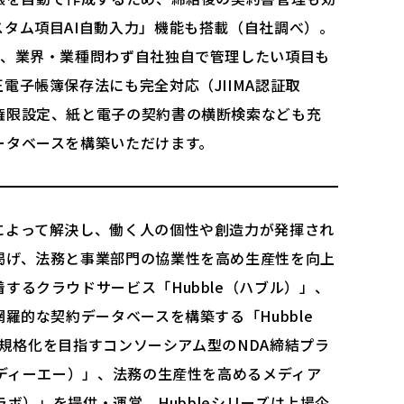
タム項目AI自動入力」機能も搭載（自社調べ）。
え、業界・業種問わず自社独自で管理したい項目も
電子帳簿保存法にも完全対応（JIIMA認証取
権限設定、紙と電子の契約書の横断検索なども充
ータベースを構築いただけます。
によって解決し、働く人の個性や創造力が発揮され
掲げ、法務と事業部門の協業性を高め生産性を向上
するクラウドサービス「Hubble（ハブル）」、
羅的な契約データベースを構築する「Hubble
統一規格化を目指すコンソーシアム型のNDA締結プラ
ヌディーエー）」、法務の生産性を高めるメディア
プスラボ）」を提供・運営。Hubbleシリーズは上場企