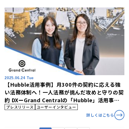
2025.06.24 Tue
【Hubble活用事例】月300件の契約に応える強
い法務体制へ！一人法務が挑んだ攻めと守りの契
約 DXーGrand Centralの「Hubble」活用事例
を公開
プレスリリース
ユーザーインタビュー
詳しくはこちら