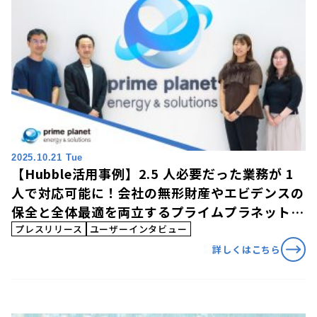
2025.10.21 Tue
【Hubble活用事例】2.5 人必要だった業務が 1
人で対応可能に！会社の無形財産やエビデンスの
保全と全体最適を両立するプライムプラネットエ
ナジー＆ソリューションズの「Hubble」活用事
プレスリリース
ユーザーインタビュー
例を公開
詳しくはこちら