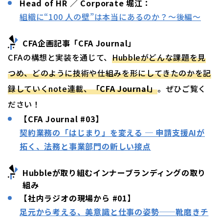
Head of HR ／ Corporate 堀江：
組織に“100 人の壁”は本当にあるのか？～後編～
CFA企画記事
「
CFA Journal
」
CFAの構想と実装を通じて、
Hubbleがどんな課題を見
つめ、どのように技術や仕組みを形にしてきたのかを記
録していくnote連載、
「CFA Journal」
。ぜひご覧く
ださい！
【CFA Journal #03】
契約業務の「はじまり」を変える ─ 申請支援AIが
拓く、法務と事業部門の新しい接点
Hubbleが取り組むインナーブランディングの取り
組み
【社内ラジオの現場から #01】
足元から考える、美意識と仕事の姿勢──靴磨きチ