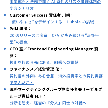
事業部門と法務で描く AI 時代のリスク管理体制の
変容シナリオ
Customer Success 責任者 川崎：
“使いやすさ”をデザインする—Hubble の挑戦
PdM 渡邊：
20 週リリースは序章。CFA が歩み続ける“沃野千
里”の景色
CTO 室／Frontend Engineering Manager 齋
藤：
技術を極める先にある、組織への貢献
ファイナンス／経営管理 俵：
契約書の外側にある合意─海外投資家との契約実務
で学んだこと
戦略マーケティンググループ副責任者兼リーガルグ
ループ責任者 M.F.：
分断を超え、経営の「分人」同士の対話へ