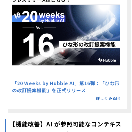
「20 Weeks by Hubble AI」第16弾：「ひな形
の改訂提案機能」を正式リリース
詳しくみる
【機能改善】
AI が参照可能なコンテキス