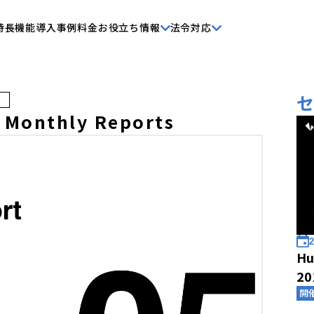
特長
機能
導入事例
料金
お役立ち情報
法令対応
t
Monthly Reports
2
Hu
2
開