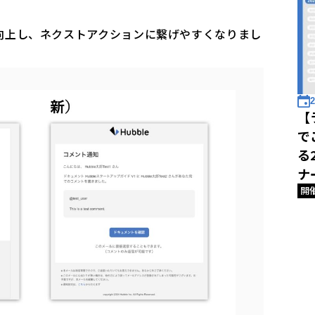
向上し、ネクストアクションに繋げやすくなりまし
2
【
で
る
ナ
開