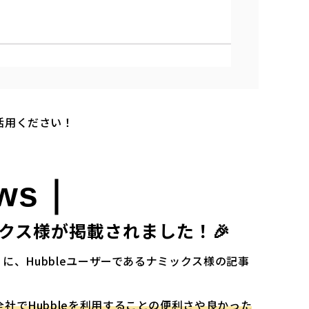
活用ください！
ews｜
ックス様が掲載されました！🎉
」に、Hubbleユーザーであるナミックス様の記事
全社でHubbleを利用することの便利さや良かった