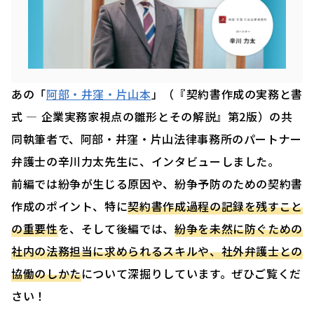
あの「
阿部・井窪・片山本
」（『契約書作成の実務と書
式 — 企業実務家視点の雛形とその解説』第2版）の共
同執筆者で、阿部・井窪・片山法律事務所のパートナー
弁護士の辛川力太先生に、インタビューしました。
前編では紛争が生じる原因や、紛争予防のための契約書
作成のポイント、特に
契約書作成過程の記録を残すこと
の重要性
を、そして後編では、
紛争を未然に防ぐための
社内の法務担当に求められるスキルや、社外弁護士との
協働のしかた
について深掘りしています。ぜひご覧くだ
さい！