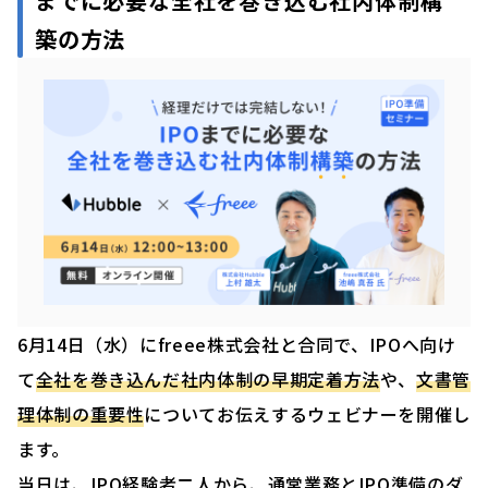
までに必要な全社を巻き込む社内体制構
築の方法
6月14日（水）にfreee株式会社と合同で、IPOへ向け
て
全社を巻き込んだ社内体制の早期定着方法
や、
文書管
理体制の重要性
についてお伝えするウェビナーを開催し
ます。
当日は、IPO経験者二人から、通常業務とIPO準備のダ