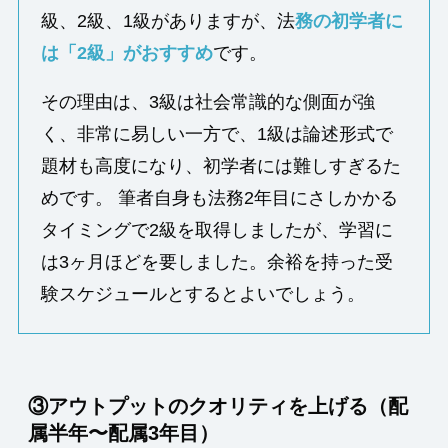
級、2級、1級がありますが、法
務の初学者に
は「2級」がおすすめ
です。
その理由は、3級は社会常識的な側面が強
く、非常に易しい一方で、1級は論述形式で
題材も高度になり、初学者には難しすぎるた
めです。 筆者自身も法務2年目にさしかかる
タイミングで2級を取得しましたが、学習に
は3ヶ月ほどを要しました。余裕を持った受
験スケジュールとするとよいでしょう。
③
アウトプットのクオリティを上げる（配
属半年〜配属3年目）