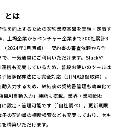
」
とは
産性を向上するための契約業務基盤を実現・定着す
％、上場企業からベンチャー企業まで300社累計3
（2024年1月時点）。契約書の審査依頼から作
で、一気通貫にご利用いただけます。Slackや
API連携も充実しているため、普段お使いのツールは
子帳簿保存法にも完全対応（JIIMA認証取得）。
自動入力するため、締結後の契約書管理も効率化で
項目AI自動入力」機能も搭載。業界・業種問わ
*
由に設定・管理可能です（
自社調べ）。更新期限
電子の契約書の横断検索なども充実しており、セキ
スを構築いただけます。