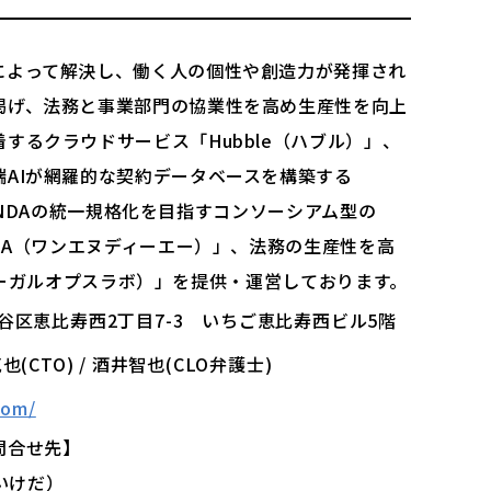
によって解決し、働く人の個性や創造力が発揮され
掲げ、法務と事業部門の協業性を高め生産性を向上
するクラウドサービス「Hubble（ハブル）」、
AIが網羅的な契約データベースを構築する
）」、NDAの統一規格化を目指すコンソーシアム型の
NDA（ワンエヌディーエー）」、法務の生産性を高
b（リーガルオプスラボ）」を提供・運営しております。
都渋谷区恵比寿西2丁目7-3 いちご恵比寿西ビル5階
克也(CTO) / 酒井智也(CLO弁護士)
com/
問合せ先】
（いけだ）