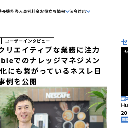
特長
機能
導入事例
料金
お役立ち情報
法令対応
ユーザーインタビュー
】クリエイティブな業務に注力
bleでのナレッジマネジメン
化にも繋がっているネスレ日
用事例を公開
2
Hu
2
開