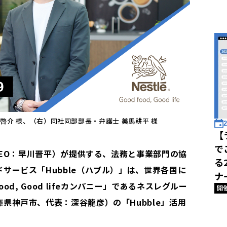
啓介 様、（右）同社同部部長・弁護士 美馬耕平 様
2
【
で
、CEO：早川晋平）が提供する、法務と事業部門の協
る
サービス「Hubble（ハブル）」は、世界各国に
ナ
od, Good lifeカンパニー」であるネスレグルー
開
県神戸市、代表：深谷龍彦）の「Hubble」活用