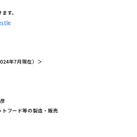
けます。
estle
024年7月現在）＞
龍彦
ットフード等の製造・販売