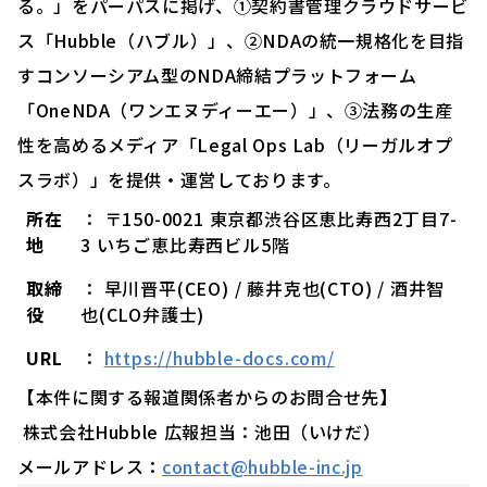
る。」をパーパスに掲げ、①契約書管理クラウドサービ
ス「Hubble（ハブル）」、②NDAの統一規格化を目指
すコンソーシアム型のNDA締結プラットフォーム
「OneNDA（ワンエヌディーエー）」、③法務の生産
性を高めるメディア「Legal Ops Lab（リーガルオプ
スラボ）」を提供・運営しております。
所在
： 〒150-0021 東京都渋谷区恵比寿西2丁目7-
地
3 いちご恵比寿西ビル5階
取締
： 早川晋平(CEO) / 藤井克也(CTO) / 酒井智
役
也(CLO弁護士)
URL
：
https://hubble-docs.com/
【本件に関する報道関係者からのお問合せ先】
株式会社Hubble 広報担当：池田（いけだ）
メールアドレス：
contact@hubble-inc.jp