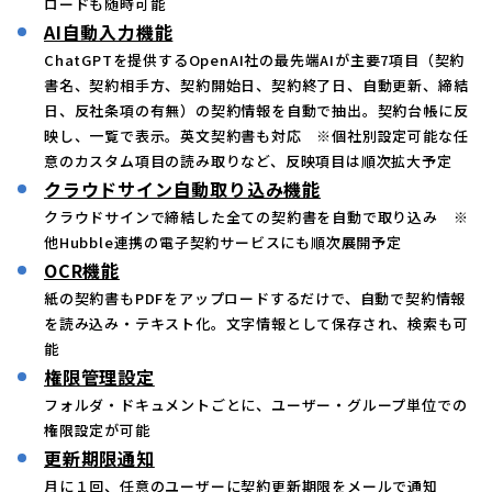
ロードも随時可能
AI自動入力機能
ChatGPTを提供するOpenAI社の最先端AIが主要7項目（契約
書名、契約相手方、契約開始日、契約終了日、自動更新、締結
日、反社条項の有無）の契約情報を自動で抽出。契約台帳に反
映し、一覧で表示。英文契約書も対応 ※個社別設定可能な任
意のカスタム項目の読み取りなど、反映項目は順次拡大予定
クラウドサイン自動取り込み機能
クラウドサインで締結した全ての契約書を自動で取り込み ※
他Hubble連携の電子契約サービスにも順次展開予定
OCR機能
紙の契約書もPDFをアップロードするだけで、自動で契約情報
を読み込み・テキスト化。文字情報として保存され、検索も可
能
権限管理設定
フォルダ・ドキュメントごとに、ユーザー・グループ単位での
権限設定が可能
更新期限通知
月に１回、任意のユーザーに契約更新期限をメールで通知