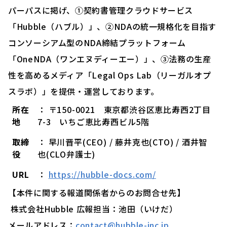
パーパスに掲げ、①契約書管理クラウドサービス
「Hubble（ハブル）」、②NDAの統一規格化を目指す
コンソーシアム型のNDA締結プラットフォーム
「OneNDA（ワンエヌディーエー）」、③法務の生産
性を高めるメディア「Legal Ops Lab（リーガルオプ
スラボ）」を提供・運営しております。
所在
： 〒150-0021 東京都渋谷区恵比寿西2丁目
地
7-3 いちご恵比寿西ビル5階
取締
： 早川晋平(CEO) / 藤井克也(CTO) / 酒井智
役
也(CLO弁護士)
URL
：
https://hubble-docs.com/
【本件に関する報道関係者からのお問合せ先】
株式会社Hubble 広報担当：池田（いけだ）
メールアドレス：
contact@hubble-inc.jp