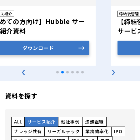
ビス紹介
締結後管理
めての方向け】Hubble サー
【締結後
紹介資料
サービ
ダウンロード
資料を探す
ALL
サービス紹介
他社事例
法務組織
ナレッジ共有
リーガルテック
業務効率化
IPO