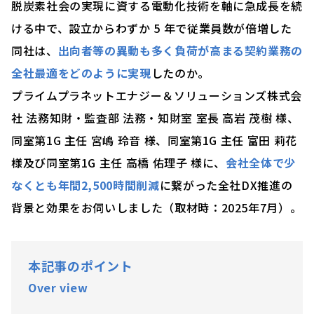
脱炭素社会の実現に資する電動化技術を軸に急成長を続
ける中で、設立からわずか 5 年で従業員数が倍増した
同社は、
出向者等の異動も多く負荷が高まる契約業務の
全社最適をどのように実現
したのか。
プライムプラネットエナジー＆ソリューションズ株式会
社 法務知財・監査部 法務・知財室 室長 高岩 茂樹 様、
同室第1G 主任 宮嶋 玲音 様、同室第1G 主任 富田 莉花
様及び同室第1G 主任 高橋 佑理子 様に、
会社全体で少
なくとも年間2,500時間削減
に繋がった全社DX推進の
背景と効果をお伺いしました（取材時：2025年7月）。
本記事のポイント
Over view