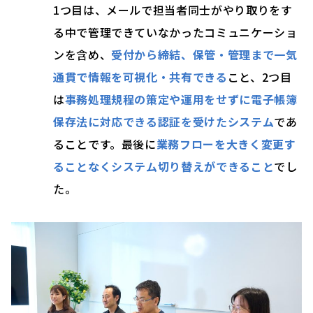
1つ目は、メールで担当者同士がやり取りをす
る中で管理できていなかったコミュニケーショ
ンを含め、
受付から締結、保管・管理まで一気
通貫で情報を可視化・共有できる
こと、2つ目
は
事務処理規程の策定や運用をせずに電子帳簿
保存法に対応できる認証を受けたシステム
であ
ることです。最後に
業務フローを大きく変更す
ることなくシステム切り替えができること
でし
た。