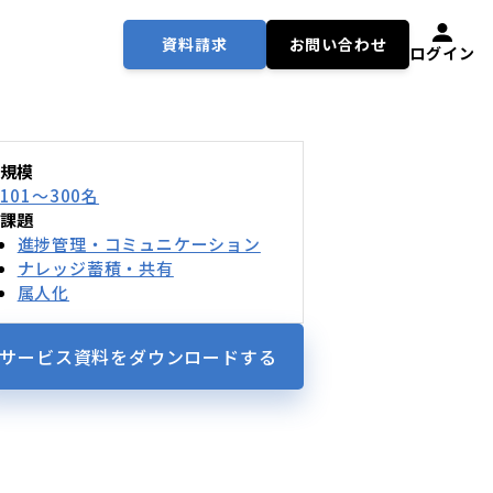
資料請求
お問い合わせ
ログイン
規模
101〜300名
課題
進捗管理・コミュニケーション
ナレッジ蓄積・共有
属人化
サービス資料を
ダウンロードする