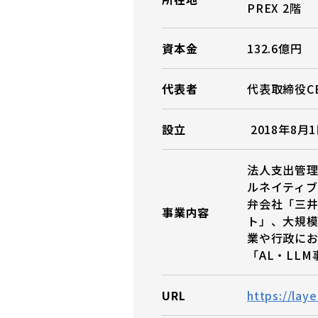
PREX 2階
資本金
132.6億円
代表者
代表取締役CE
設立
2018年8月
法人支出管
ルネイティ
弁会社「三
事業内容
ト」、大規模
業や行政に
「AL・LL
URL
https://laye