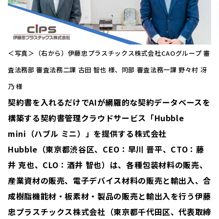
＜写真＞（右から）伊藤忠プラスチックス株式会社CAOグループ 審
査法務部 審査法務二課 古田 智也 様、同部 審査法務一課 野々村 冴
乃 様
契約書を入れるだけでAIが網羅的な契約データベースを
構築する契約書管理クラウドサービス「Hubble
mini（ハブル ミニ）」を提供する株式会社
Hubble（東京都渋谷区、CEO：早川 晋平、CTO：藤
井 克也、CLO：酒井 智也）は、各種包装材料の販売、
産業資材の販売、電子デバイス材料の販売と輸出入、合
成樹脂機能材・板素材・製品の販売と輸出入を行う伊藤
忠プラスチックス株式会社（東京都千代田区、代表取締