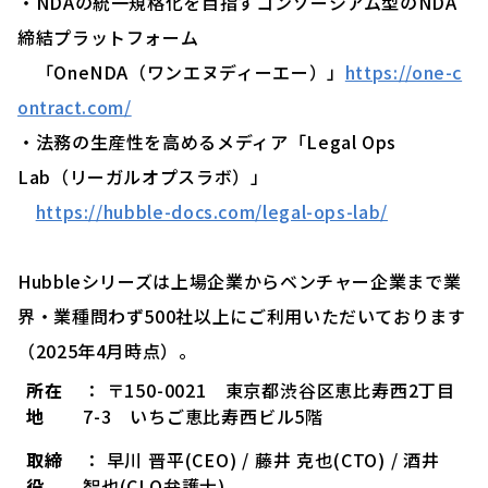
・NDAの統一規格化を目指すコンソーシアム型のNDA
締結プラットフォーム
「OneNDA（ワンエヌディーエー）」
https://one-c
ontract.com/
・法務の生産性を高めるメディア「Legal Ops
Lab（リーガルオプスラボ）」
https://hubble-docs.com/legal-ops-lab/
Hubbleシリーズは上場企業からベンチャー企業まで業
界・業種問わず500社以上にご利用いただいております
（2025年4月時点）。
所在
： 〒150-0021 東京都渋谷区恵比寿西2丁目
地
7-3 いちご恵比寿西ビル5階
取締
： 早川 晋平(CEO) / 藤井 克也(CTO) / 酒井
役
智也(CLO弁護士)