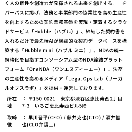
く人の個性や創造力が発揮される未来を創出する。」を
パーパスに掲げ、法務と事業部門の協業性を高め生産性
を向上するための契約業務基盤を実現・定着するクラウ
ドサービス「Hubble（ハブル）」、締結した契約書を
入れるだけで最先端AIが網羅的な契約データベースを構
築する「Hubble mini（ハブル ミニ）」、NDAの統一
規格化を目指すコンソーシアム型のNDA締結プラット
フォーム「OneNDA（ワンエヌディーエー）」、法務
の生産性を高めるメディア「Legal Ops Lab（リーガ
ルオプスラボ）」を提供・運営しております。
所在
： 〒150-0021 東京都渋谷区恵比寿西2丁目
地
7-3 いちご恵比寿西ビル5階
取締
： 早川晋平(CEO) / 藤井克也(CTO) / 酒井智
役
也(CLO弁護士)