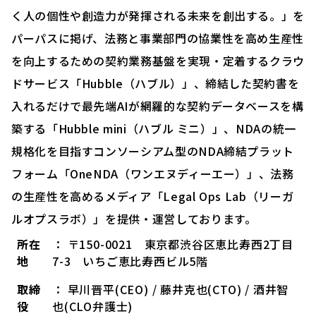
く人の個性や創造力が発揮される未来を創出する。」を
パーパスに掲げ、法務と事業部門の協業性を高め生産性
を向上するための契約業務基盤を実現・定着するクラウ
ドサービス「Hubble（ハブル）」、締結した契約書を
入れるだけで最先端AIが網羅的な契約データベースを構
築する「Hubble mini（ハブル ミニ）」、NDAの統一
規格化を目指すコンソーシアム型のNDA締結プラット
フォーム「OneNDA（ワンエヌディーエー）」、法務
の生産性を高めるメディア「Legal Ops Lab（リーガ
ルオプスラボ）」を提供・運営しております。
所在
： 〒150-0021 東京都渋谷区恵比寿西2丁目
地
7-3 いちご恵比寿西ビル5階
取締
： 早川晋平(CEO) / 藤井克也(CTO) / 酒井智
役
也(CLO弁護士)