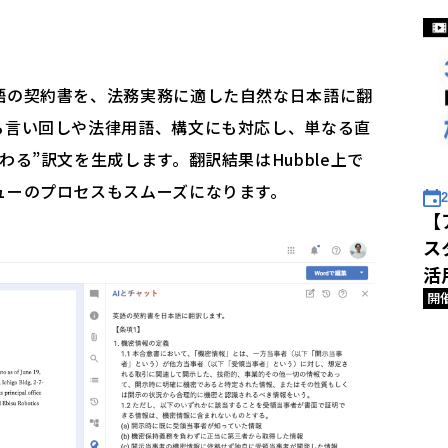
語の契約書を、法務実務に適した自然な日本語に翻
る言い回しや法律用語、構文にも対応し、単なる直
る”訳文を生成します。翻訳結果はHubble上で
ューのプロセスもスムーズになります。
2
【
ス
活
開