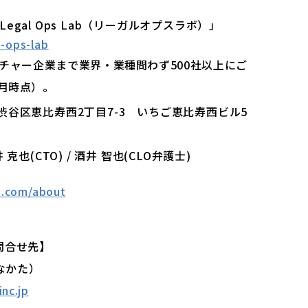
gal Ops Lab（リーガルオプスラボ）」
l-ops-lab
ンチャー企業まで業界・業種問わず500社以上にご
７月時点）。
京都渋谷区恵比寿西2丁目7-3 いちご恵比寿西ビル5
井 克也(CTO) / 酒井 智也(CLO弁護士)
s.com/about
問合せ先】
（なかた）
nc.jp