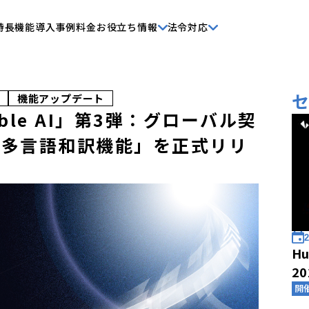
特長
機能
導入事例
料金
お役立ち情報
法令対応
機能アップデート
ubble AI」第3弾：グローバル契
―「多言語和訳機能」を正式リリ
2
Hu
2
開