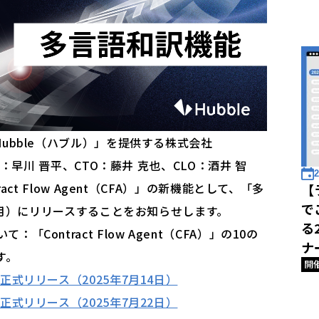
ubble（ハブル）」を提供する株式会社
O：早川 晋平、CTO：藤井 克也、CLO：酒井 智
2
ct Flow Agent（CFA）」の新機能として、「多
【
で
（月）にリリースすることをお知らせします。
る
ついて：「Contract Flow Agent（CFA）」の10の
ナ
す。
開
式リリース（2025年7月14日）
式リリース（2025年7月22日）