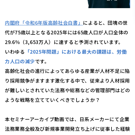
内閣府「令和6年版高齢社会白書」
によると、団塊の世
代が75歳以上となる2025年には65歳人口が人口全体の
29.6％（3,653万人）に達すると予測されています。
いわゆる
「2025年問題」における最大の課題は、労働
力人口の減少
です。
高齢化社会の進行によって
あらゆる産業が人材不足に陥
り採用競争がますます激化
する中で、従来より
人材採用
が難しいとされていた法務や総務などの
管理部門はどの
ような戦略
を立てていくべきでしょうか？
本セミナーアーカイブ動画では、日系メーカーにて企業
法務業務全般及び新規事業開発立ち上げに従事した経験