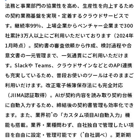
法務と事業部門の協業性を高め、生産性を向上するため
の契約業務基盤を実現・定着するクラウドサービスで
す。継続率99％、上場企業からベンチャー企業まで300
社累計3万人以上にご利用いただいております（2024年
1月時点）。契約書の審査依頼から作成、検討過程や合
意文書の一元管理まで、一気通貫にご利用いただけま
す。Slackや Teams、クラウドサインなどとのAPI連携
も充実しているため、普段お使いのツールはそのままご
利用いだけます。改正電子帳簿保存法にも完全対応
（JIIMA認証取得）。AIが契約内容を読み取り契約台帳
に自動入力するため、締結後の契約書管理も効率化でき
*
ます。また、業界初
の「カスタム項目AI自動入力」機
能も搭載。業界・業種問わず、自社独自で管理したい項
*
目を自由に設定・管理可能です（
自社調べ）。更新期