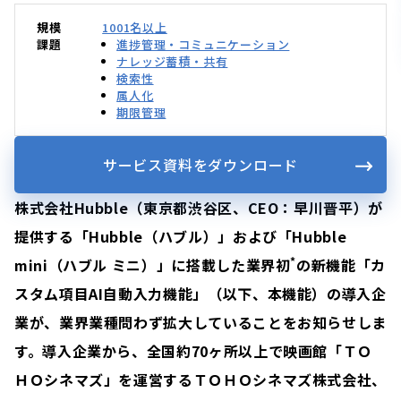
規模
1001名以上
課題
進捗管理・コミュニケーション
ナレッジ蓄積・共有
検索性
属人化
期限管理
サービス資料をダウンロード
株式会社Hubble（東京都渋谷区、CEO：早川晋平）が
提供する「Hubble（ハブル）」および「Hubble
*
mini（ハブル ミニ）」に搭載した業界初
の新機能「カ
スタム項目AI自動入力機能」（以下、本機能）の導入企
業が、業界業種問わず拡大していることをお知らせしま
す。導入企業から、全国約70ヶ所以上で映画館「ＴＯ
ＨＯシネマズ」を運営する
ＴＯＨＯ
シネマズ株式会社、