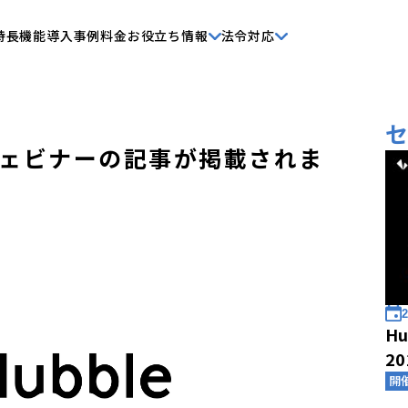
特長
機能
導入事例
料金
お役立ち情報
法令対応
ェビナーの記事が掲載されま
2
Hu
2
開