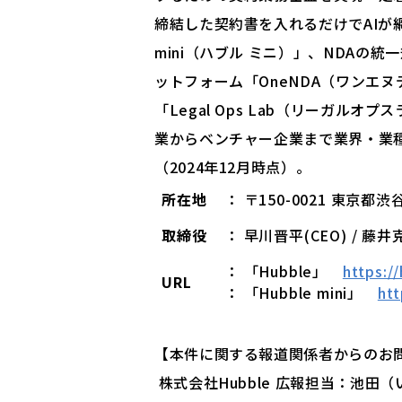
締結した契約書を入れるだけでAIが網
mini（ハブル ミニ）」、NDAの
ットフォーム「OneNDA（ワンエ
「Legal Ops Lab（リーガルオ
業からベンチャー企業まで業界・業種
（2024年12月時点）。
所在地
： 〒150-0021 東京
取締役
： 早川晋平(CEO) / 藤井
： 「Hubble」
https:/
URL
： 「Hubble mini」
htt
【本件に関する報道関係者からのお
株式会社Hubble 広報担当：池田