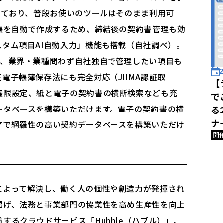
しており、普段お使いのツールはそのまま利用可
帳を自動で作成するため、締結後の契約書管理も効
タム項目AI自動入力」機能も搭載（自社調べ）。
え、業界・業種問わず自社独自で管理したい項目も
2
電子帳簿保存法にも完全対応（JIIMA認証取
【
権限設定、紙と電子の契約書の横断検索なども充
で
ータベースを構築いただけます。電子の契約書の横
る
ナ
アで網羅性の高い契約データベースを構築いただけ
開
によって解決し、働く人の個性や創造力が発揮され
掲げ、法務と事業部門の協業性を高め生産性を向上
するクラウドサービス「Hubble（ハブル）」、