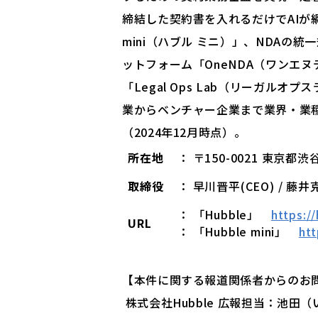
締結した契約書を入れるだけでAIが網
mini（ハブル ミニ）」、NDAの
ットフォーム「OneNDA（ワンエ
「Legal Ops Lab（リーガルオ
業からベンチャー企業まで業界・業種
（2024年12月時点）。
所在地
： 〒150-0021 東京
取締役
： 早川晋平(CEO) / 藤井
： 「Hubble」
https:/
URL
： 「Hubble mini」
htt
【本件に関する報道関係者からのお
株式会社Hubble 広報担当：池田