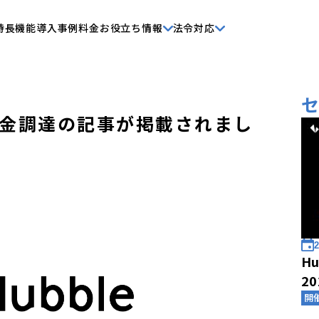
特長
機能
導入事例
料金
お役立ち情報
法令対応
金調達の記事が掲載されまし
2
Hu
2
開