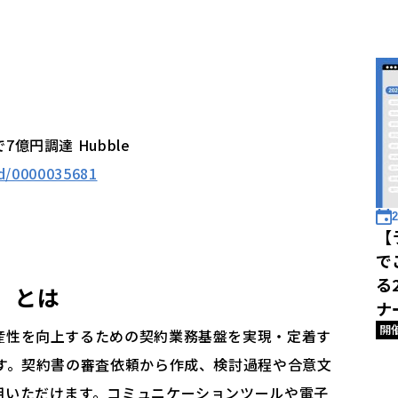
億円調達 Hubble
id/0000035681
2
【
で
る
」
とは
ナ
開
産性を向上するための契約業務基盤を実現・定着す
です。契約書の審査依頼から作成、検討過程や合意文
用いただけます。コミュニケーションツールや電子