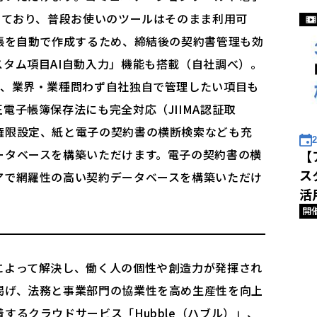
しており、普段お使いのツールはそのまま利用可
帳を自動で作成するため、締結後の契約書管理も効
タム項目AI自動入力」機能も搭載（自社調べ）。
え、業界・業種問わず自社独自で管理したい項目も
電子帳簿保存法にも完全対応（JIIMA認証取
権限設定、紙と電子の契約書の横断検索なども充
2
ータベースを構築いただけます。電子の契約書の横
【
ス
アで網羅性の高い契約データベースを構築いただけ
活
開
によって解決し、働く人の個性や創造力が発揮され
掲げ、法務と事業部門の協業性を高め生産性を向上
するクラウドサービス「Hubble（ハブル）」、