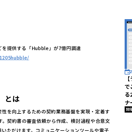
提供する「Hubble」が7億円調達
41205hubble/
2
【
で
る
」
とは
ナ
開
産性を向上するための契約業務基盤を実現・定着す
です。契約書の審査依頼から作成、検討過程や合意文
用いただけます。コミュニケーションツールや電子