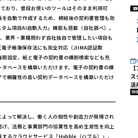
しており、普段お使いのツールはそのまま利用可
帳を自動で作成するため、締結後の契約書管理も効
タム項目AI自動入力」機能も搭載（自社調べ）。
え、業界・業種問わず自社独自で管理したい項目も
電子帳簿保存法にも完全対応（JIIMA認証取
権限設定、紙と電子の契約書の横断検索なども充
2
ータベースを構築いただけます。電子の契約書の横
【
ス
アで網羅性の高い契約データベースを構築いただけ
活
開
によって解決し、働く人の個性や創造力が発揮され
掲げ、法務と事業部門の協業性を高め生産性を向上
するクラウドサービス「Hubble（ハブル）」、