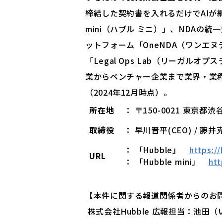
締結した契約書を入れるだけでAIが網
mini（ハブル ミニ）」、NDAの
ットフォーム「OneNDA（ワンエ
「Legal Ops Lab（リーガルオ
業からベンチャー企業まで業界・業種
（2024年12月時点）。
所在地
： 〒150-0021 東京
取締役
： 早川晋平(CEO) / 藤井
： 「Hubble」
https:/
URL
： 「Hubble mini」
htt
【本件に関する報道関係者からのお
株式会社Hubble 広報担当：池田