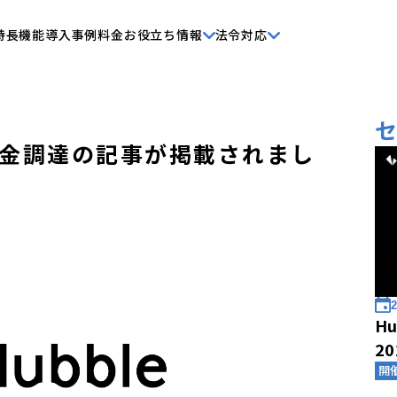
特長
機能
導入事例
料金
お役立ち情報
法令対応
金調達の記事が掲載されまし
2
Hu
2
開