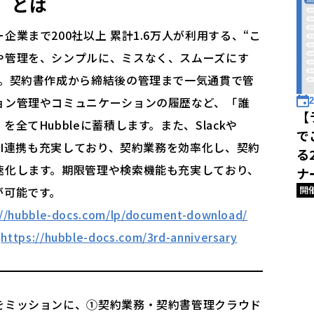
」
とは
業まで200社以上 累計1.6万人が利用する、“こ
や管理を、シンプルに、ミスなく、スムーズにす
す。契約書作成から締結後の管理まで一気通貫で管
ョン管理やコミュニケーションの履歴など、「誰
2
【
全てHubbleに蓄積します。また、Slackや
で
API連携も充実しており、契約業務を効率化し、契約
る
速化します。期限管理や検索機能も充実しており、
ナ
開
が可能です。
://hubble-docs.com/lp/document-download/
：
https://hubble-docs.com/3rd-anniversary
をミッションに、①契約業務・契約書管理クラウド