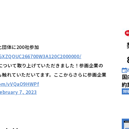
団体に200社参加
e/DGXZQOUC266700W3A120C2000000/
」について取り上げていただきました！参画企業の
2
も触れていただいてます。ここからさらに参画企業
国
.com/vVQaO9HWPf
約
ebruary 7, 2023
開