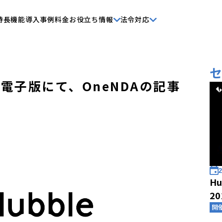
特長
機能
導入事例
料金
お役立ち情報
法令対応
電子版にて、OneNDAの記事
2
Hu
2
開