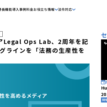
特長
機能
導入事例
料金
お役立ち情報
法令対応
egal Ops Lab、2周年を記
グラインを「法務の生産性を
2
Hu
2
開