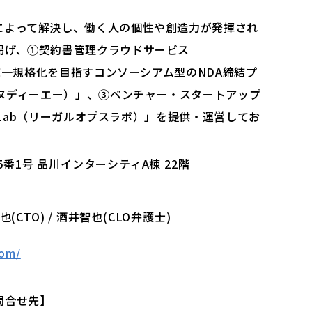
によって解決し、働く人の個性や創造力が発揮され
掲げ、①契約書管理クラウドサービス
の統一規格化を目指すコンソーシアム型のNDA締結プ
エヌディーエー）」、③ベンチャー・スタートアップ
s Lab（リーガルオプスラボ）」を提供・運営してお
5番1号 品川インターシティA棟 22階
也(CTO) / 酒井智也(CLO弁護士)
com/
問合せ先】