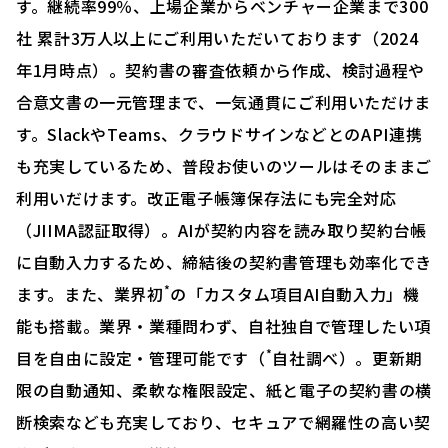
す。継続率99％、上場企業からベンチャー企業まで300
社 累計3万人以上にご利用いただいております（2024
年1月時点）。契約書の審査依頼から作成、検討過程や
合意文書の一元管理まで、一気通貫にご利用いただけま
す。SlackやTeams、クラウドサインなどとのAPI連携
も充実しているため、普段お使いのツールはそのままご
利用いだけます。改正電子帳簿保存法にも完全対応
（JIIMA認証取得）。AIが契約内容を読み取り契約台帳
に自動入力するため、締結後の契約書管理も効率化でき
*
ます。また、業界初
の「カスタム項目AI自動入力」機
能も搭載。業界・業種問わず、自社独自で管理したい項
*
目を自由に設定・管理可能です（
自社調べ）。更新期
限の自動通知、柔軟な権限設定、紙と電子の契約書の横
断検索なども充実しており、セキュアで網羅性の高い契