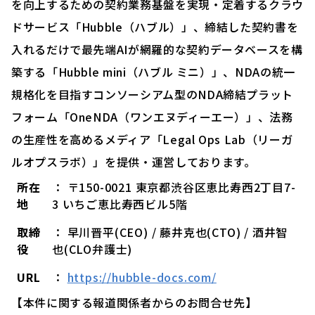
を向上するための契約業務基盤を実現・定着するクラウ
ドサービス「Hubble（ハブル）」、締結した契約書を
入れるだけで最先端AIが網羅的な契約データベースを構
築する「Hubble mini（ハブル ミニ）」、NDAの統一
規格化を目指すコンソーシアム型のNDA締結プラット
フォーム「OneNDA（ワンエヌディーエー）」、法務
の生産性を高めるメディア「Legal Ops Lab（リーガ
ルオプスラボ）」を提供・運営しております。
所在
： 〒150-0021 東京都渋谷区恵比寿西2丁目7-
地
3 いちご恵比寿西ビル5階
取締
： 早川晋平(CEO) / 藤井克也(CTO) / 酒井智
役
也(CLO弁護士)
URL
：
https://hubble-docs.com/
【本件に関する報道関係者からのお問合せ先】