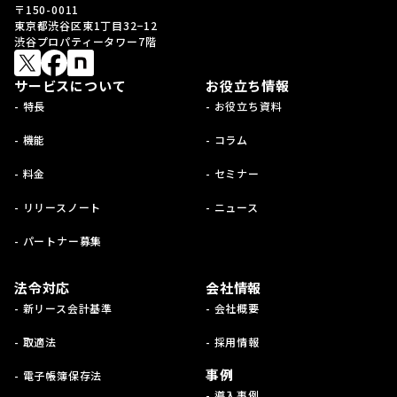
〒150-0011
東京都渋谷区東1丁目32−12
渋谷プロパティータワー7階
サービスについて
お役立ち情報
- 特長
- お役立ち資料
- 機能
- コラム
- 料金
- セミナー
- リリースノート
- ニュース
- パートナー募集
法令対応
会社情報
- 新リース会計基準
- 会社概要
- 取適法
- 採用情報
事例
- 電子帳簿保存法
- 導入事例