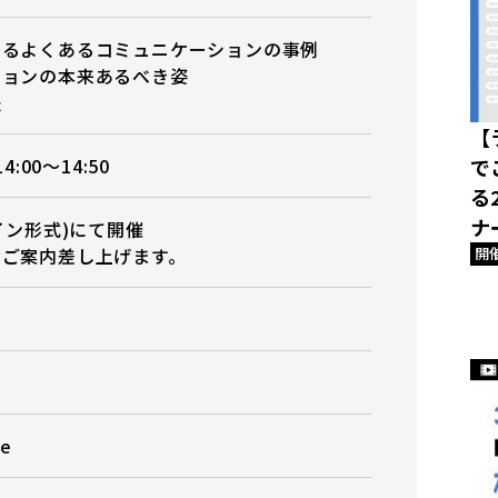
けるよくあるコミュニケーションの事例
ションの本来あるべき姿
法
【
4:00〜14:50
で
る
ナ
イン形式)にて開催
途ご案内差し上げます。
開
e