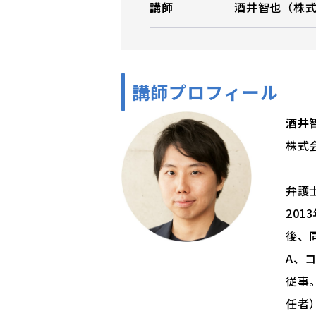
講師
酒井智也（株式会
講師プロフィール
酒井
株式会
弁護
20
後、
A、
従事。
任者