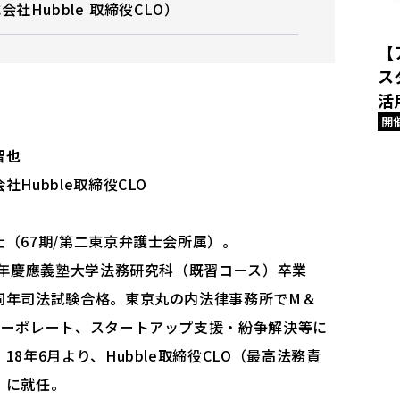
社Hubble 取締役CLO）
【
ス
活
開
智也
社Hubble取締役CLO
士（67期/第二東京弁護士会所属）。
13年慶應義塾⼤学法務研究科（既習コース）卒業
同年司法試験合格。東京丸の内法律事務所でM＆
コーポレート、スタートアップ支援・紛争解決等に
18年6⽉より、Hubble取締役CLO（最高法務責
）に就任。