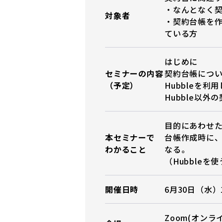
・なんとなく
対象者
・契約台帳を
ている方
はじめに
セミナーの内容
契約台帳につ
（予定）
Hubbleを
Hubble以
目的にあわせ
本セミナーで
台帳作成時に
わかること
なる。
（Hubble
開催日時
6月30日（水）1
Zoom(オンラ