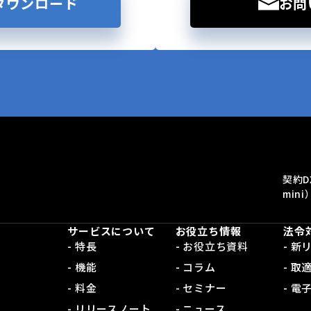
ダウンロード
お問
契約D
mini
サービスについて
お役立ち情報
法令
- 特長
- お役立ち資料
- 
- 機能
- コラム
- 取
- 料金
- セミナー
- 
- リリースノート
- ニュース